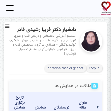
Toggle
igation
دانشیار دکتر فریبا رشیدی قادر
انستیتو آموزشی تحقیقاتی و درمانی قلب و عروق
شهید رجایی - گروه: متخصص قلب و عروق - فلوشیپ
اکوکاردیوگرافی - همکاری در گروه: متخصص قلب و
عروق - فلوشیپ اکوکاردیوگرافی
مقطع تحصیلی:
فلوشیپ
|
dr-fariba rashidi ghader
Scopus
مقالات در همایش ها
تاریخ
عنوان
برگزاری
#
مقاله
نویسندگان
همایش
همایش