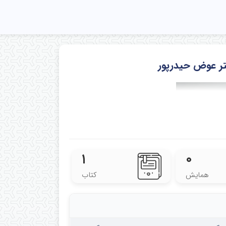
کتر عوض حیدرپور
۱
۰
همایش
کتاب