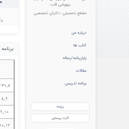
م
بیهوشی قلب
مقطع تحصیلی: دکترای تخصصی
دک
درباره من
کتاب ها
برنامه
پایان‌نامه‌/رساله
مقالات
برنامه تدریس
8_7:30
9_8
رزومه
10_9
کارت پرسنلی
12_10